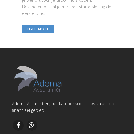
je wellicht toch je droomhuis kopen.
Bovendien betaal je met een starterslening de
eerste drie...
READ MORE
Adema Assurantiën, het kantoor voor al uw zaken op
financieel gebied.