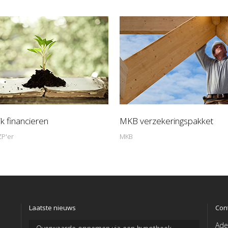
jk financieren
MKB verzekeringspakket
ZP'er
MKB
Laatste nieuws
Con
Ade