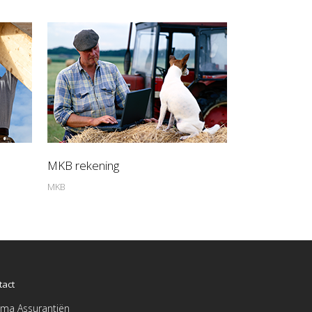
MKB rekening
MKB
tact
ma Assurantiën