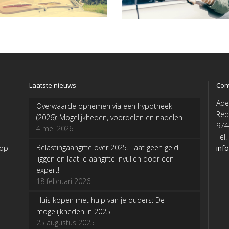
Laatste nieuws
Con
Ade
Overwaarde opnemen via een hypotheek
Red
(2026): Mogelijkheden, voordelen en nadelen
974
4 mei 2026
Tel
Belastingaangifte over 2025. Laat geen geld
 op
inf
liggen en laat je aangifte invullen door een
expert!
18 februari 2026
Huis kopen met hulp van je ouders: De
mogelijkheden in 2025
25 augustus 2025