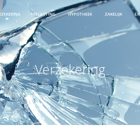
RZEKERING
BELASTING
HYPOTHEEK
ZAKELIJK
EX
Verzekering