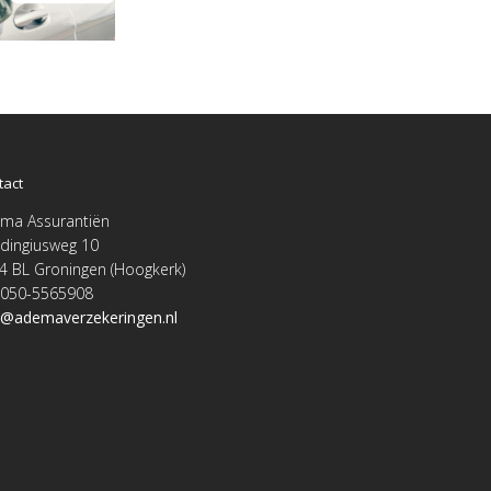
tact
ma Assurantiën
dingiusweg 10
4 BL Groningen (Hoogkerk)
. 050-5565908
o@ademaverzekeringen.nl