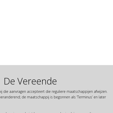
De Vereende
 die aanvragen accepteert die reguliere maatschappijen afwijzen.
eranderend; de maatschappij is begonnen als ‘Terminus’ en later