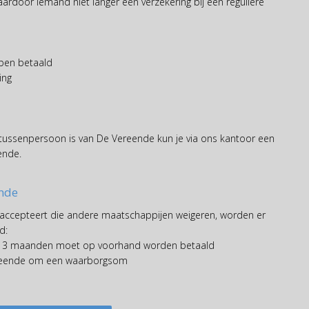
aardoor iemand niet langer een verzekering bij een reguliere
bben betaald
ing
ussenpersoon is van De Vereende kun je via ons kantoor een
ende.
nde
ccepteert die andere maatschappijen weigeren, worden er
d:
 3 maanden moet op voorhand worden betaald
Vereende om een waarborgsom