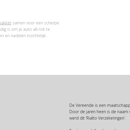
pakket
samen voor een scherpe
ig is om je auto all-risk te
n en nadelen inzichtelijk.
De Vereende is een maatschappij
Door de jaren heen is de naam v
werd dit ‘Rialto Verzekeringen’.