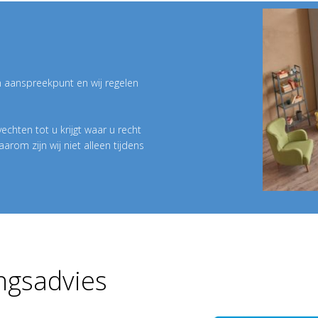
n aanspreekpunt en wij regelen
vechten tot u krijgt waar u recht
arom zijn wij niet alleen tijdens
ngsadvies