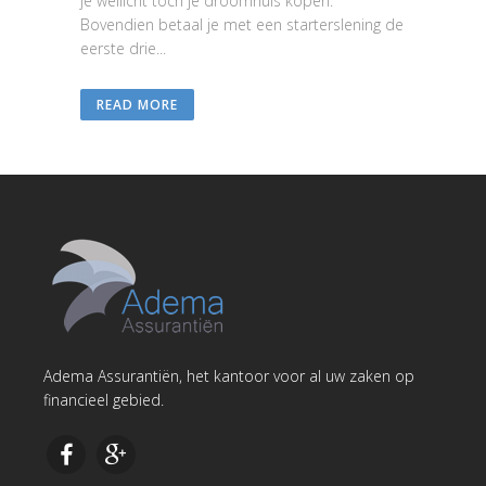
je wellicht toch je droomhuis kopen.
Bovendien betaal je met een starterslening de
eerste drie...
READ MORE
Adema Assurantiën, het kantoor voor al uw zaken op
financieel gebied.