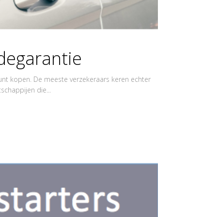
degarantie
o kunt kopen. De meeste verzekeraars keren echter
chappijen die...