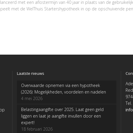
lanceerd met een aflostermijn van 40 jaar in plaats van de gebruikelij
speelt met de WelThuis Startershypotheek in op de opschuivende pens
Laatste nieuws
Con
Ade
Overwaarde opnemen via een hypotheek
Red
(2026): Mogelijkheden, voordelen en nadelen
974
4 mei 2026
Tel
Belastingaangifte over 2025. Laat geen geld
 op
inf
liggen en laat je aangifte invullen door een
expert!
18 februari 2026