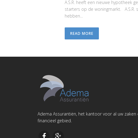
A.S.R. heeft een nieuwe hypotheek ge
starters op de woningmarkt. A.S.R. 
hebben...
READ MORE
Adema Assurantiën, het kantoor voor al uw zaken
financieel gebied.