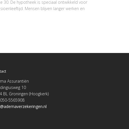
ke 30. De hypotheek is speciaal ontwikkeld voor
ioenleeftijd. Mensen blijven langer werken en
tact
ma Assurantiën
dingiusweg 10
4 BL Groningen (Hoogkerk)
. 050-5565908
o@ademaverzekeringen.nl