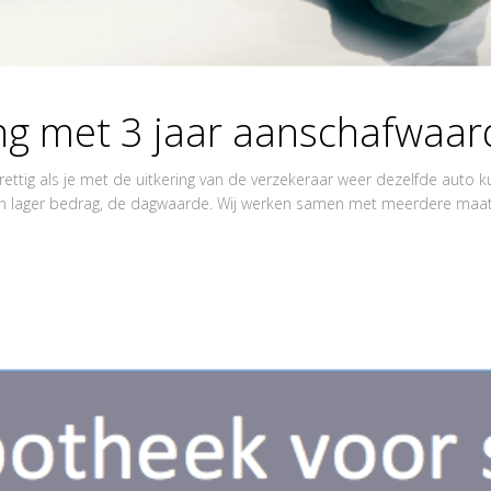
ng met 3 jaar aanschafwaar
 prettig als je met de uitkering van de verzekeraar weer dezelfde aut
en lager bedrag, de dagwaarde. Wij werken samen met meerdere maats