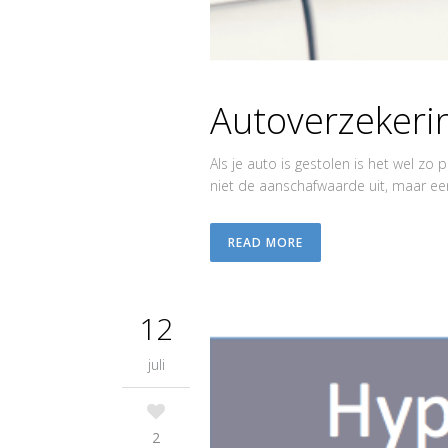
Autoverzekeri
Als je auto is gestolen is het wel zo
niet de aanschafwaarde uit, maar e
READ MORE
12
juli
2