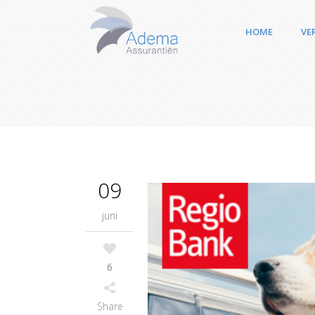
HOME
VE
09
juni
6
Share