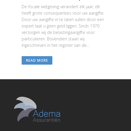
De fiscale wetgeving verandert elk jaar, dit
heeft grote consequenties voor uw aangifte.
Door uw aangifte in te laten vullen door een
expert laat u geen geld liggen. Sinds 1970
verzorgen wij de belastingaangifte voor
particulieren. Bovendien staan wij
ingeschreven in het register van de...
READ MORE