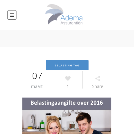
BELASTING TAG
07
maart
1
Share