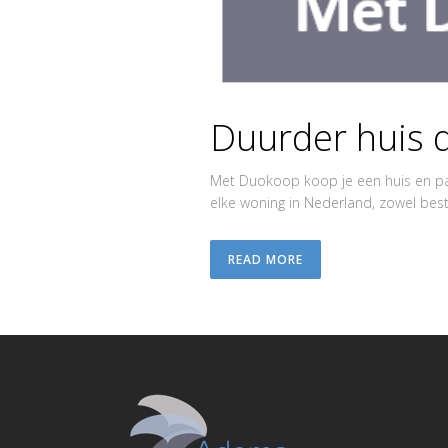
Duurder huis 
Met Duokoop koop je een huis en pac
elke woning in Nederland, zowel bes
READ MORE