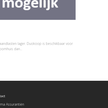
aandlasten lager. Duokoop is beschikbaar voor
oomhuis dan...
tact
ma Assurantiën