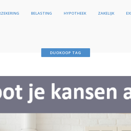
RZEKERING
BELASTING
HYPOTHEEK
ZAKELIJK
EX
DUOKOOP TAG