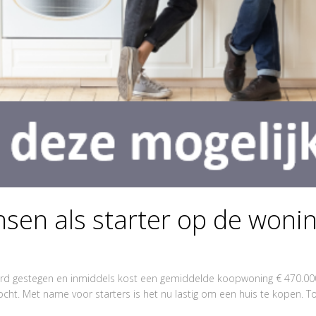
nsen als starter op de won
hard gestegen en inmiddels kost een gemiddelde koopwoning € 470.000
ht. Met name voor starters is het nu lastig om een huis te kopen. Toch