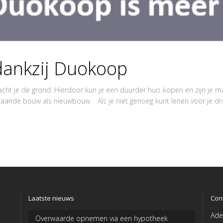
dankzij Duokoop
ht je de grond. Hierdoor kun je een duurder huis kopen en zijn je m
taande bouw als nieuwbouw. Als je niet genoeg kunt lenen voor je dr
Laatste nieuws
Con
Ade
Overwaarde opnemen via een hypotheek