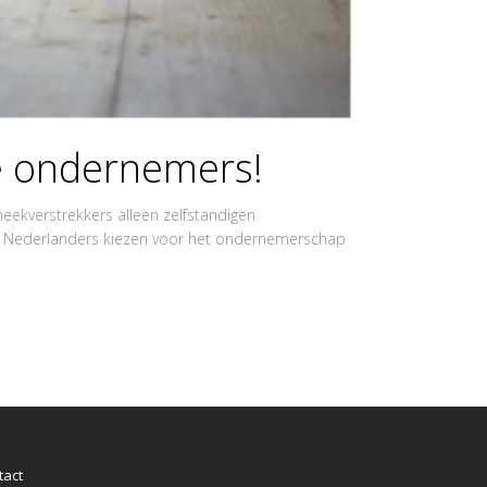
e ondernemers!
ekverstrekkers alleen zelfstandigen
er Nederlanders kiezen voor het ondernemerschap
tact