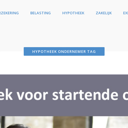
RZEKERING
BELASTING
HYPOTHEEK
ZAKELIJK
EX
HYPOTHEEK ONDERNEMER TAG