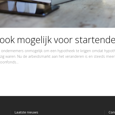
ook mogelijk voor startend
e ondernemers onmogelijk om een hypotheek te krijgen omdat hypothe
ezig waren. Nu de arbeidsmarkt aan het veranderen is en steeds me
onfonds...
Laatste nieuws
Con