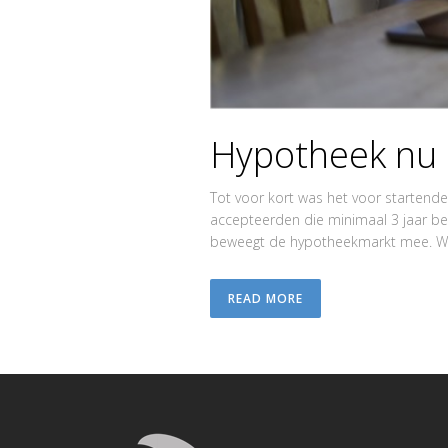
Hypotheek nu 
Tot voor kort was het voor startend
accepteerden die minimaal 3 jaar b
beweegt de hypotheekmarkt mee. Wo
READ MORE